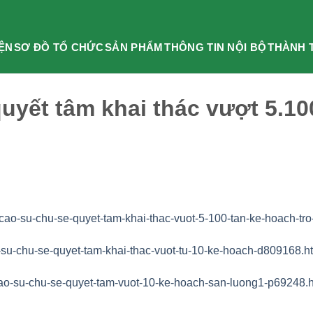
IỆN
SƠ ĐỒ TỔ CHỨC
SẢN PHẨM
THÔNG TIN NỘI BỘ
THÀNH 
uyết tâm khai thác vượt 5.10
/cao-su-chu-se-quyet-tam-khai-thac-vuot-5-100-tan-ke-hoach-tro
-su-chu-se-quyet-tam-khai-thac-vuot-tu-10-ke-hoach-d809168.h
cao-su-chu-se-quyet-tam-vuot-10-ke-hoach-san-luong1-p69248.