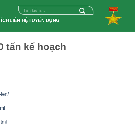
Tìm
kiếm:
TÍCH
LIÊN HỆ
TUYỂN DỤNG
0 tấn kế hoạch
-len/
tml
html