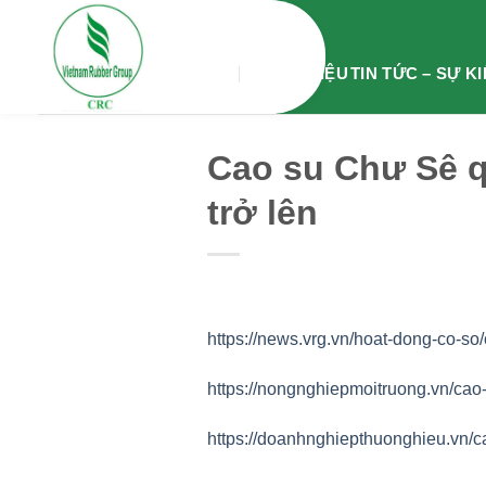
Chuyển
đến
nội
GIỚI THIỆU
TIN TỨC – SỰ K
dung
Cao su Chư Sê q
trở lên
ht
tps://news.vrg.vn/hoat-dong-co-so
https://nongnghiepmoitruong.vn/cao
https://doanhnghiepthuonghieu.vn/