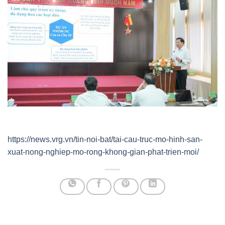
https://news.vrg.vn/tin-noi-bat/tai-cau-truc-mo-hinh-san-
xuat-nong-nghiep-mo-rong-khong-gian-phat-trien-moi/