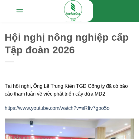
Chuyển
đến
nội
dung
Hội nghị nông nghiệp cấp
Tập đoàn 2026
Tại hội nghị, Ông Lê Trung Kiên TGĐ Công ty đã có báo
cáo tham luận về việc phát triển cây dứa MD2
https://www.youtube.com/watch?v=sRIiv7gpo5o