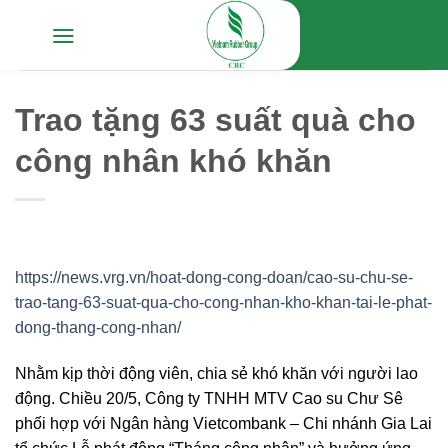
Chuyển
đến
nội
dung
Trao tặng 63 suất quà cho
công nhân khó khăn
https://news.vrg.vn/hoat-dong-cong-doan/cao-su-chu-se-
trao-tang-63-suat-qua-cho-cong-nhan-kho-khan-tai-le-phat-
dong-thang-cong-nhan/
Nhằm kịp thời động viên, chia sẻ khó khăn với người lao
động. Chiều 20/5, Công ty TNHH MTV Cao su Chư Sê
phối hợp với Ngân hàng Vietcombank – Chi nhánh Gia Lai