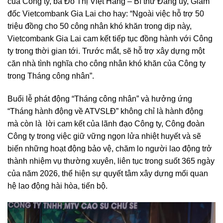
của Công ty, bà Đỗ Thị Việt Hằng – Bí thư Đảng ủy, Giám
đốc Vietcombank Gia Lai cho hay: “Ngoài việc hỗ trợ 50
triệu đồng cho 50 công nhân khó khăn trong dịp này,
Vietcombank Gia Lai cam kết tiếp tục đồng hành với Công
ty trong thời gian tới. Trước mắt, sẽ hỗ trợ xây dựng một
căn nhà tình nghĩa cho công nhân khó khăn của Công ty
trong Tháng công nhân”.
Buổi lễ phát động “Tháng công nhân” và hưởng ứng
“Tháng hành động về ATVSLĐ” không chỉ là hành động
mà còn là lời cam kết của lãnh đạo Công ty, Công đoàn
Công ty trong việc giữ vững ngọn lửa nhiệt huyết và sẽ
biến những hoạt động bảo vệ, chăm lo người lao động trở
thành nhiệm vụ thường xuyên, liên tục trong suốt 365 ngày
của năm 2026, thể hiện sự quyết tâm xây dựng mối quan
hệ lao động hài hòa, tiến bộ.