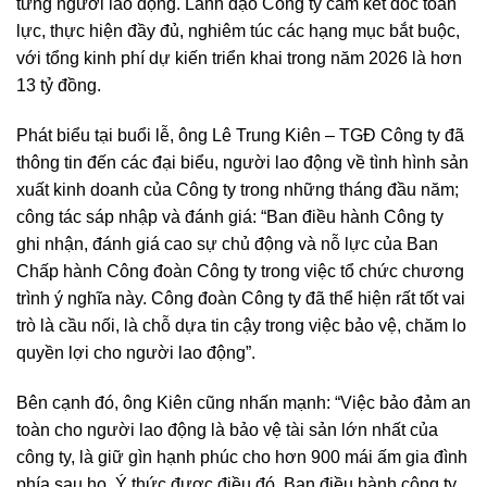
từng người lao động. Lãnh đạo Công ty cam kết dốc toàn
lực, thực hiện đầy đủ, nghiêm túc các hạng mục bắt buộc,
với tổng kinh phí dự kiến triển khai trong năm 2026 là hơn
13 tỷ đồng.
Phát biểu tại buổi lễ, ông Lê Trung Kiên – TGĐ Công ty đã
thông tin đến các đại biểu, người lao động về tình hình sản
xuất kinh doanh của Công ty trong những tháng đầu năm;
công tác sáp nhập và đánh giá: “Ban điều hành Công ty
ghi nhận, đánh giá cao sự chủ động và nỗ lực của Ban
Chấp hành Công đoàn Công ty trong việc tổ chức chương
trình ý nghĩa này. Công đoàn Công ty đã thể hiện rất tốt vai
trò là cầu nối, là chỗ dựa tin cậy trong việc bảo vệ, chăm lo
quyền lợi cho người lao động”.
Bên cạnh đó, ông Kiên cũng nhấn mạnh: “Việc bảo đảm an
toàn cho người lao động là bảo vệ tài sản lớn nhất của
công ty, là giữ gìn hạnh phúc cho hơn 900 mái ấm gia đình
phía sau họ. Ý thức được điều đó, Ban điều hành công ty