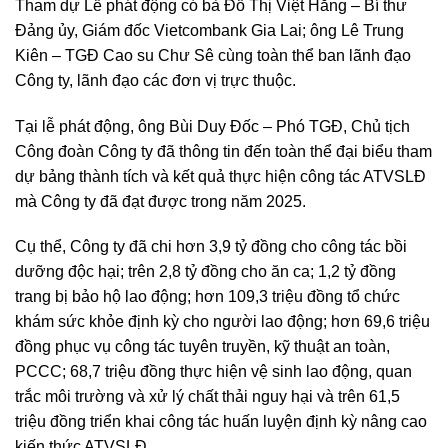
Tham dự Lễ phát động có bà Đỗ Thị Việt Hằng – Bí thư
Đảng ủy, Giám đốc Vietcombank Gia Lai; ông Lê Trung
Kiên – TGĐ Cao su Chư Sê cùng toàn thể ban lãnh đạo
Công ty, lãnh đạo các đơn vị trực thuộc.
Tại lễ phát động, ông Bùi Duy Đốc – Phó TGĐ, Chủ tịch
Công đoàn Công ty đã thông tin đến toàn thể đại biểu tham
dự bảng thành tích và kết quả thực hiện công tác ATVSLĐ
mà Công ty đã đạt được trong năm 2025.
Cụ thể, Công ty đã chi hơn 3,9 tỷ đồng cho công tác bồi
dưỡng độc hại; trên 2,8 tỷ đồng cho ăn ca; 1,2 tỷ đồng
trang bị bảo hộ lao động; hơn 109,3 triệu đồng tổ chức
khám sức khỏe định kỳ cho người lao động; hơn 69,6 triệu
đồng phục vụ công tác tuyên truyền, kỹ thuật an toàn,
PCCC; 68,7 triệu đồng thực hiện vệ sinh lao động, quan
trắc môi trường và xử lý chất thải nguy hại và trên 61,5
triệu đồng triển khai công tác huấn luyện định kỳ nâng cao
kiến thức ATVSLĐ.